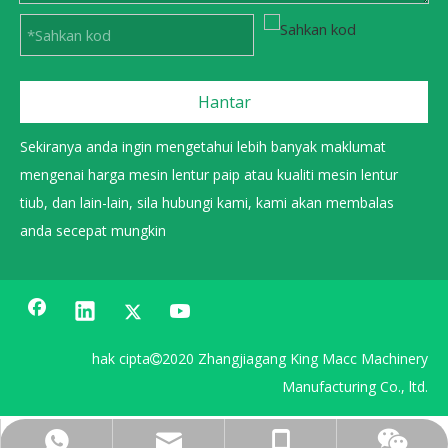
Hantar
Sekiranya anda ingin mengetahui lebih banyak maklumat
mengenai harga mesin lentur paip atau kualiti mesin lentur
tiub, dan lain-lain, sila hubungi kami, kami akan membalas
anda secepat mungkin
hak cipta
2020 Zhangjiagang King Macc Machinery

Manufacturing Co., ltd.
0086 13606222268
+86 15962359991
sales@gmacc.cn
15962359991