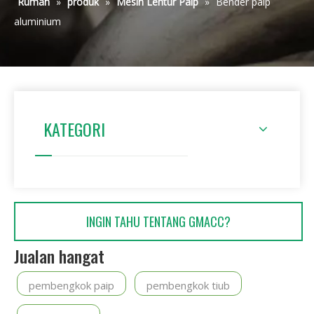
Rumah
»
produk
»
Mesin Lentur Paip
»
Bender paip
aluminium
KATEGORI
INGIN TAHU TENTANG GMACC?
Jualan hangat
pembengkok paip
pembengkok tiub