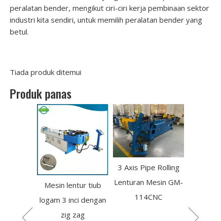
peralatan bender, mengikut ciri-ciri kerja pembinaan sektor
industri kita sendiri, untuk memilih peralatan bender yang
betul.
Tiada produk ditemui
Produk panas
3 Axis Pipe Rolling
Bender rolling pa
Lenturan Mesin GM-
hidraulik mudah a
ik
Mesin lentur tiub
114CNC
C
logam 3 inci dengan
zig zag