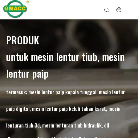
PRODUK
Mesin Lenturan Paip Hidraulik
Mesin Bender Tiub
Mesin Lenturan Paip
Mesin Lentur Paip
Mengenai GMACC
Panduan Keselamatan untuk Bender Paip
mesin lentur tiub
Bender Paip CNC
Mesin Lentur Tiub Logam
Selepas Perkhidmatan
Mesin Pembentuk Hujung Paip
Mesin Lentur Paip Elektrik
untuk mesin lentur tiub, mesin
lentur paip
termasuk: mesin lentur paip kepala tunggal, mesin lentur
paip digital, mesin lentur paip keluli tahan karat, mesin
lenturan tiub 3d, mesin lenturan tiub hidraulik, dll