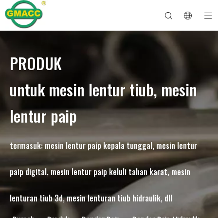
PRODUK
Mesin Lenturan Paip Hidraulik
Mesin Bender Tiub
Mesin Lenturan Paip
Mesin Lentur Paip
Mengenai GMACC
Panduan Keselamatan untuk Bender Paip
mesin lentur tiub
Bender Paip CNC
Mesin Lentur Tiub Logam
Selepas Perkhidmatan
Mesin Pembentuk Hujung Paip
Mesin Lentur Paip Elektrik
untuk mesin lentur tiub, mesin
lentur paip
termasuk: mesin lentur paip kepala tunggal, mesin lentur
paip digital, mesin lentur paip keluli tahan karat, mesin
lenturan tiub 3d, mesin lenturan tiub hidraulik, dll