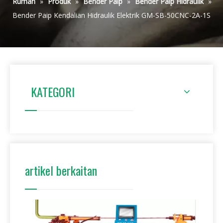
Rumah
»
Produk
»
Bender Paip
»
Bender Paip Hidraulik
»
Bender Paip Kendalian Hidraulik Elektrik GM-SB-50CNC-2A-1S
KATEGORI
artikel berkaitan