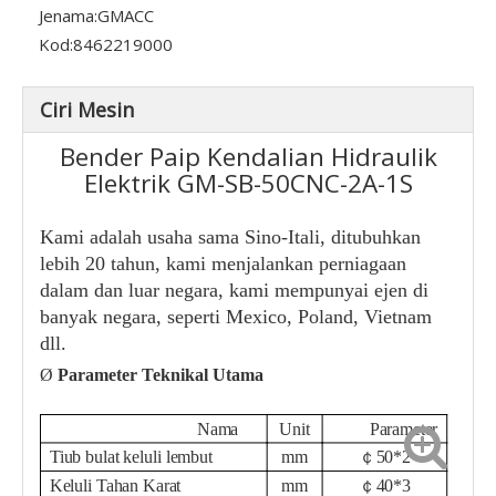
Jenama:
GMACC
Kod:
8462219000
Ciri Mesin
Bender Paip Kendalian Hidraulik
Elektrik GM-SB-50CNC-2A-1S
Kami adalah usaha sama Sino-Itali, ditubuhkan
lebih 20 tahun, kami menjalankan perniagaan
dalam dan luar negara, kami mempunyai ejen di
banyak negara, seperti Mexico, Poland, Vietnam
dll.
Ø
Parameter Teknikal Utama
Nama
Unit
Parameter
Tiub bulat keluli lembut
mm
￠50*2
Keluli Tahan Karat
mm
￠40*3