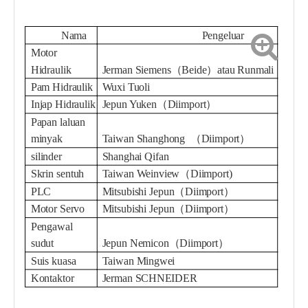
Nama
Pengeluar
Motor
Hidraulik
Jerman Siemens（Beide）atau Runmali
Pam Hidraulik
Wuxi Tuoli
Injap Hidraulik
Jepun Yuken（Diimport）
Papan laluan
minyak
Taiwan Shanghong （Diimport）
silinder
Shanghai Qifan
Skrin sentuh
Taiwan Weinview（Diimport)
PLC
Mitsubishi Jepun（Diimport）
Motor Servo
Mitsubishi Jepun（Diimport）
Pengawal
sudut
Jepun Nemicon（Diimport）
Suis kuasa
Taiwan Mingwei
Kontaktor
Jerman SCHNEIDER