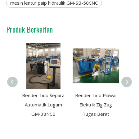
mesin lentur paip hidraulik GM-SB-50CNC
Produk Berkaitan
Bender Tiub Separa
Bender Tiub Piawai
Bender
Automatik Logam
Elektrik Zig Zag
elektr
GM-38NCB
Tugas Berat
4