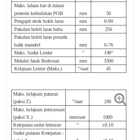
Maks. laluan bar di dalam
penentu kedudukan POB
mm
50
Pengapit strok boleh laras
mm
0-90
Pukulan boleh laras bahu
mm
256
Pukulan boleh laras penarik
balik mandrel
mm
0-76
Maks. Sudut Lentur
°
190°
Melalui Jarak Berkesan
mm
3500
Kelajuan Lentur (Maks.)
°/saat
45
Maks. kelajuan putaran
(paksi Z)
°/saat
200
Maks. kelajuan penyusuan
(paksi X.)
mm/saat
1000
Ketepatan sudut lenturan
°
±0.10
Sudut putaran Ketepatan -