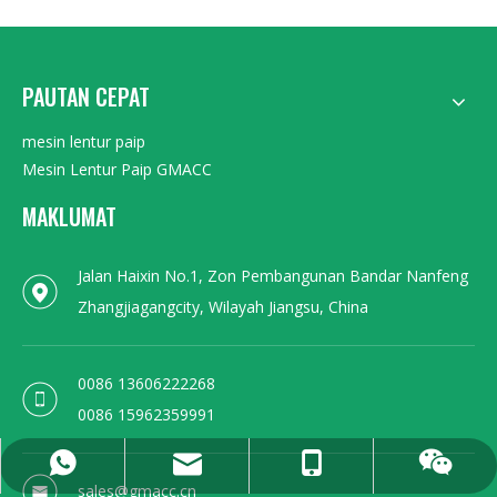
PAUTAN CEPAT
mesin lentur paip
Mesin Lentur Paip GMACC
MAKLUMAT
Jalan Haixin No.1, Zon Pembangunan Bandar Nanfeng
Zhangjiagangcity, Wilayah Jiangsu, China
0086 13606222268
0086 15962359991
0086 13606222268
+86 15962359991
sales@gmacc.cn
15962359991
sales@gmacc.cn