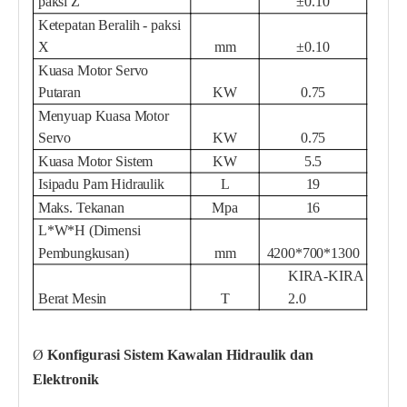
paksi Z
°
±0.10
Ketepatan Beralih - paksi
X
mm
±0.10
Kuasa Motor Servo
Putaran
KW
0.75
Menyuap Kuasa Motor
Servo
KW
0.75
Kuasa Motor Sistem
KW
5.5
Isipadu Pam Hidraulik
L
19
Maks. Tekanan
Mpa
16
L*W*H (Dimensi
Pembungkusan)
mm
4200*700*1300
KIRA-KIRA
Berat Mesin
T
2.0
Ø
Konfigurasi Sistem Kawalan Hidraulik dan
Elektronik