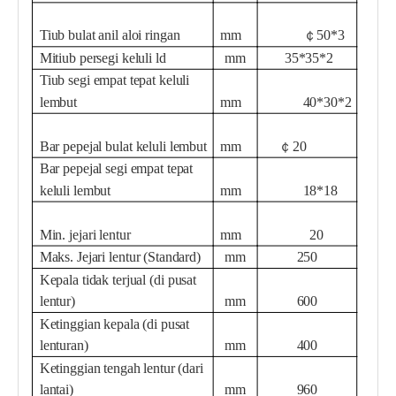
Tiub bulat anil aloi ringan
mm
￠50*3
Mi
tiub persegi keluli ld
mm
35*35*2
Tiub segi empat tepat keluli
lembut
mm
40*30*2
Bar pepejal bulat keluli lembut
mm
￠20
Bar pepejal segi empat tepat
keluli lembut
mm
18*18
Min. jejari lentur
mm
20
Maks. Jejari lentur (Standard)
mm
250
Kepala tidak terjual (di pusat
lentur)
mm
600
Ketinggian kepala (di pusat
lenturan)
mm
400
Ketinggian tengah lentur (dari
lantai)
mm
960