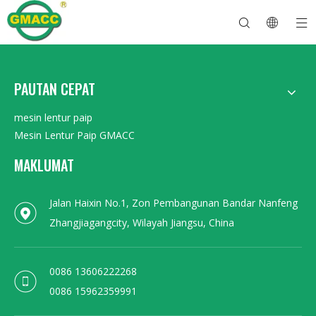
PAUTAN CEPAT
Mesin Lenturan Paip Hidraulik
Mesin Bender Tiub
Mesin Lenturan Paip
Mesin Lentur Paip
Mengenai GMACC
Panduan Keselamatan untuk Bender Paip
mesin lentur tiub
Bender Paip CNC
Mesin Lentur Tiub Logam
Selepas Perkhidmatan
Mesin Pembentuk Hujung Paip
Mesin Lentur Paip Elektrik
mesin lentur paip
Mesin Lentur Paip GMACC
MAKLUMAT
Jalan Haixin No.1, Zon Pembangunan Bandar Nanfeng
Zhangjiagangcity, Wilayah Jiangsu, China
0086 13606222268
0086 15962359991