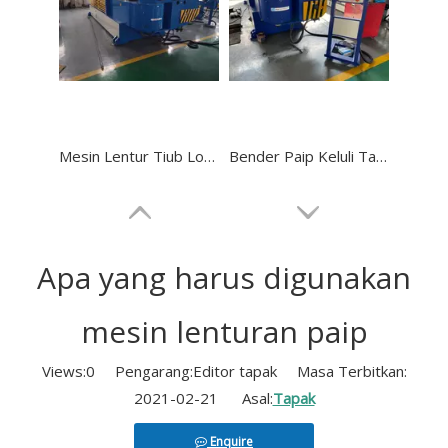
Mesin Lentur Tiub Logam Mandrel GM-SB-168NCB
Bender Paip Keluli Tahan Karat NC GM-SB-114NCB
Apa yang harus digunakan
mesin lenturan paip
Views:
0
Pengarang:Editor tapak Masa Terbitkan:
2021-02-21 Asal:
Tapak
Enquire