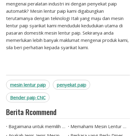
mengenai peralatan industri ini dengan penyekat paip
automatik? Mesin lentur paip kami digabungkan
terutamanya dengan teknologi Itali yang maju dan mesin
lentur paip syarikat kami menduduki kedudukan utama di
pasaran domestik mesin lentur paip. Sekiranya anda
memerlukan lebih banyak maklumat mengenai produk kami,
sila beri perhatian kepada syarikat kami.
mesin lentur paip
penyekat paip
Bender paip CNC
Berita Rcommend
Bagaimana untuk memilih mesin lentur paip hidraulik?
Memahami Mesin Lentur Paip: Jenis dan Aplikasi Diterangkan
Apakah Jenis-Jenis Mesin Lentur Paip Yang Tersedia Hari Ini
Perkara yang Perlu Diperhatikan Apabila Membeli Mesin Bengkok Paip