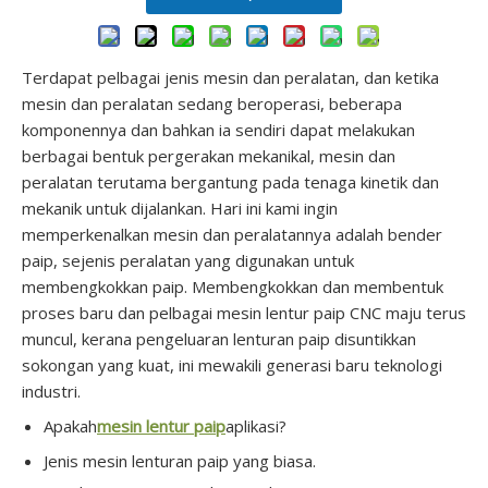
Bender Tiub Keluli Tahan Karat NC GM-SB-114NCB
Mesin Lentur Paip Keluli Tahan Karat 2 Paksi NC GM-SB-114NCB
Terdapat pelbagai jenis mesin dan peralatan, dan ketika
mesin dan peralatan sedang beroperasi, beberapa
komponennya dan bahkan ia sendiri dapat melakukan
berbagai bentuk pergerakan mekanikal, mesin dan
peralatan terutama bergantung pada tenaga kinetik dan
mekanik untuk dijalankan. Hari ini kami ingin
memperkenalkan mesin dan peralatannya adalah bender
paip, sejenis peralatan yang digunakan untuk
membengkokkan paip. Membengkokkan dan membentuk
proses baru dan pelbagai mesin lentur paip CNC maju terus
Mesin Lentur Tiub Keluli Tahan Karat NC GM-SB-114NCB
muncul, kerana pengeluaran lenturan paip disuntikkan
sokongan yang kuat, ini mewakili generasi baru teknologi
industri.
Apakah
mesin lentur paip
aplikasi?
Jenis mesin lenturan paip yang biasa.