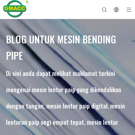
BLOG UNTUK MESIN BENDING
Mesin Lenturan Paip Hidraulik
Mesin Bender Tiub
Mesin Lenturan Paip
Mesin Lentur Paip
Mengenai GMACC
Panduan Keselamatan untuk Bender Paip
mesin lentur tiub
Bender Paip CNC
Mesin Lentur Tiub Logam
Selepas Perkhidmatan
Mesin Pembentuk Hujung Paip
Mesin Lentur Paip Elektrik
PIPE
Di sini anda dapat melihat maklumat terkini
mengenai mesin lentur paip yang dikendalikan
dengan tangan, mesin lentur paip digital, mesin
lenturan paip segi empat tepat, mesin lentur