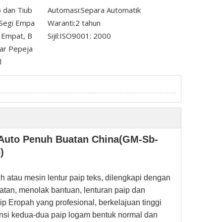
 dan Tiub
Automasi:
Separa Automatik
 Segi Empa
Waranti:
2 tahun
i Empat, B
Sijil:
ISO9001: 2000
Bar Pepeja
l
 Auto Penuh Buatan China(GM-Sb-
)
 atau mesin lentur paip teks, dilengkapi dengan
patan, menolak bantuan, lenturan paip dan
ip Eropah yang profesional, berkelajuan tinggi
si kedua-dua paip logam bentuk normal dan