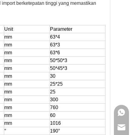
d import berketepatan tinggi yang memastikan
Unit
Parameter
mm
63*4
mm
63*3
mm
63*6
mm
50*50*3
mm
50*45*3
mm
30
mm
25*25
mm
25
mm
300
mm
760
+86 159
mm
60
mm
1016
sales@g
°
190°