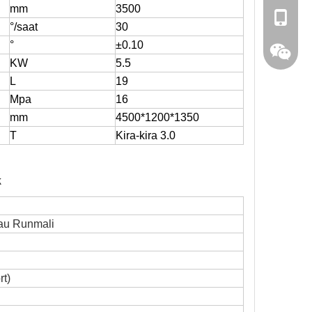
mm
3500
0086 13
°/saat
30
°
±0.10
0086 15
KW
5.5
L
19
Mpa
16
mm
4500*1200*1350
T
Kira-kira 3.0
k
au Runmali
159623
rt
)