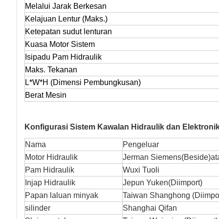
Melalui Jarak Berkesan
Kelajuan Lentur (Maks.)
Ketepatan sudut lenturan
Kuasa Motor Sistem
Isipadu Pam Hidraulik
Maks. Tekanan
L*W*H (Dimensi Pembungkusan)
Berat Mesin
Konfigurasi Sistem Kawalan Hidraulik dan Elektroni
Nama
Pengeluar
Motor Hidraulik
Jerman Siemens
(
Beside
)
at
Pam Hidraulik
Wuxi Tuoli
Injap Hidraulik
Jepun Yuken
(
Diimport
)
Papan laluan minyak
Taiwan Shanghong
(
Diimpo
silinder
Shanghai Qifan