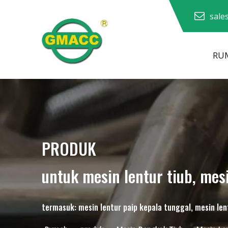
sale
RU
Mesin Lenturan Paip Hidraulik
PRODUK
untuk mesin lentur tiub, mes
termasuk: mesin lentur paip kepala tunggal, mesin lentu