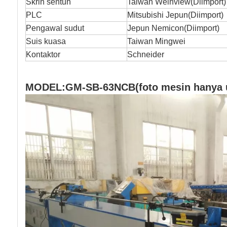
Skrin sentuh
Taiwan Weinview
(
Diimport)
PLC
Mitsubishi Jepun
(
Diimport
)
Pengawal sudut
Jepun Nemicon
(
Diimport
)
Suis kuasa
Taiwan Mingwei
Kontaktor
Schneider
MODEL:GM-SB-63NCB(foto mesin hanya u