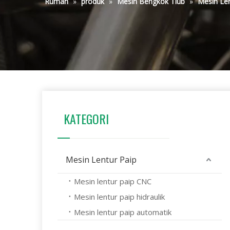
Rumah
»
produk
»
Mesin Bengkok Tiub
»
Mesin Le
KATEGORI
Mesin Lentur Paip
Mesin lentur paip CNC
Mesin lentur paip hidraulik
Mesin lentur paip automatik