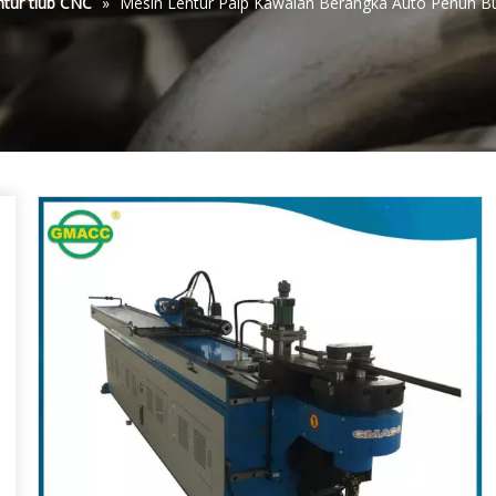
ntur tiub CNC
»
Mesin Lentur Paip Kawalan Berangka Auto Penuh B