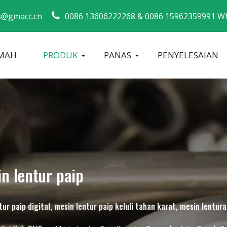
s@gmacc.cn
0086 13606222268 &
0086 15962359991 Wh
MAH
PRODUK
PANAS
PENYELESAIAN
Panduan Keselamatan untuk Bender Paip
Mesin Lentur Ti
Selepa
in lentur paip
r paip digital, mesin lentur paip keluli tahan karat, mesin lenturan