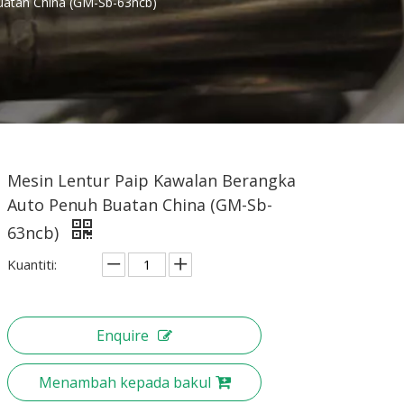
uatan China (GM-Sb-63ncb)
Mesin Lentur Paip Kawalan Berangka
Auto Penuh Buatan China (GM-Sb-
63ncb)
Kuantiti:
Enquire
Menambah kepada bakul