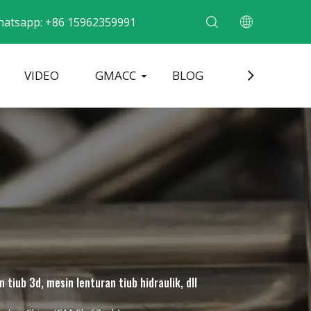
atsapp: +86 15962359991
VIDEO
GMACC
BLOG
HUBUNGI
ub Logam
s Perkhidmatan
Mesin Pembentuk Hujung Paip
Mesin Lentur Paip Elektrik
 tiub 3d, mesin lenturan tiub hidraulik, dll