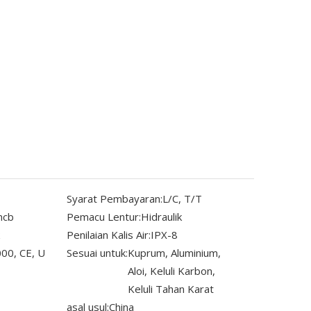
Syarat Pembayaran:
L/C, T/T
ncb
Pemacu Lentur:
Hidraulik
Penilaian Kalis Air:
IPX-8
00, CE, U
Sesuai untuk:
Kuprum, Aluminium,
Aloi, Keluli Karbon,
Keluli Tahan Karat
asal usul:
China