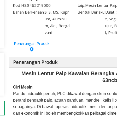
Kod HS:
8462219000
taip:
Mesin Lentur Paip
Bahan Berkenaan:
S. S, MS, Kupr
Bentuk Berlaku:
Bulat,
um, Aluminiu
t, Seg
m, Aloi, Bergal
ujur, 
vani
l, Profi
Penerangan Produk
Penerangan Produk
Mesin Lentur Paip Kawalan Berangka
63ncb
Ciri Mesin
Pandu hidraulik penuh, PLC dikawal dengan skrin sentuh
peranti pengapit paip, acuan panduan, mandrel, kalis li
sebagainya. Di bawah operasi hidraulik, mesin lentur pa
dan ekonomik ini boleh membengkokkan pelbagai dimen