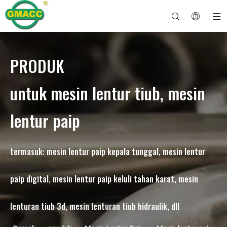
PRODUK
Mesin Lenturan Paip Hidraulik
Mesin Bender Tiub
Mesin Lenturan Paip
Mesin Lentur Paip
Mengenai GMACC
Panduan Keselamatan untuk Bender Paip
mesin lentur tiub
Bender Paip CNC
Mesin Lentur Tiub Logam
Selepas Perkhidmatan
Mesin Pembentuk Hujung Paip
Mesin Lentur Paip Elektrik
untuk mesin lentur tiub, mesin
lentur paip
termasuk: mesin lentur paip kepala tunggal, mesin lentur
paip digital, mesin lentur paip keluli tahan karat, mesin
lenturan tiub 3d, mesin lenturan tiub hidraulik, dll