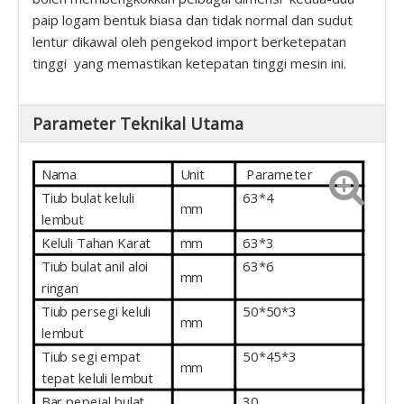
paip logam bentuk biasa dan tidak normal dan sudut
lentur dikawal oleh pengekod import berketepatan
tinggi yang memastikan ketepatan tinggi mesin ini.
Parameter Teknikal Utama
Nama
Unit
Parameter
Tiub bulat keluli
63*4
mm
lembut
Keluli Tahan Karat
mm
63*3
Tiub bulat anil aloi
63*6
mm
ringan
Tiub persegi keluli
50*50*3
mm
lembut
Tiub segi empat
50*45*3
mm
tepat keluli lembut
Bar pepejal bulat
30