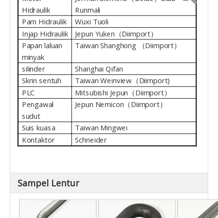
Hidraulik
Runmali
Pam Hidraulik
Wuxi Tuoli
Injap Hidraulik
Jepun Yuken（Diimport）
Papan laluan
Taiwan Shanghong （Diimport）
minyak
silinder
Shanghai Qifan
Skrin sentuh
Taiwan Weinview（Diimport)
PLC
Mitsubishi Jepun（Diimport）
Pengawal
Jepun Nemicon（Diimport）
sudut
Suis kuasa
Taiwan Mingwei
Kontaktor
Schneider
Sampel Lentur