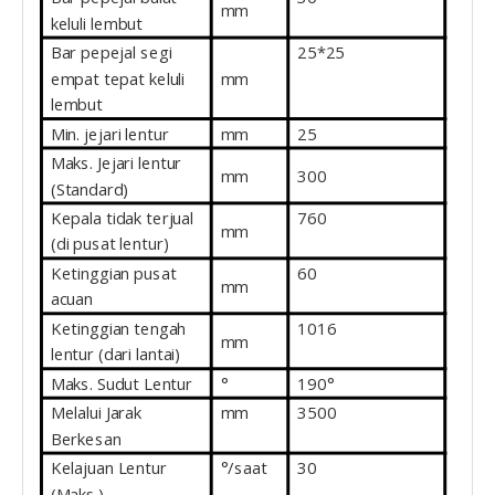
mm
keluli lembut
Bar pepejal segi
25*25
empat tepat keluli
mm
lembut
Min. jejari lentur
mm
25
Maks. Jejari lentur
mm
300
(Standard)
Kepala tidak terjual
760
mm
(di pusat lentur)
Ketinggian pusat
60
mm
acuan
Ketinggian tengah
1016
mm
lentur (dari lantai)
Maks. Sudut Lentur
°
190°
Melalui Jarak
mm
3500
Berkesan
Kelajuan Lentur
°/saat
30
(Maks.)