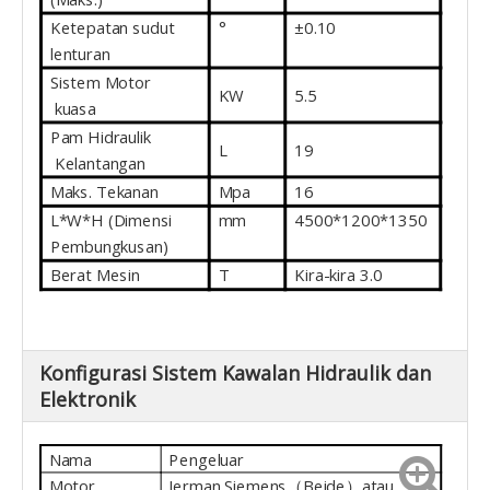
Ketepatan sudut
°
±0.10
lenturan
Sistem Motor
KW
5.5
kuasa
Pam Hidraulik
L
19
Kelantangan
Maks. Tekanan
Mpa
16
L*W*H (Dimensi
mm
4500*1200*1350
Pembungkusan)
Berat Mesin
T
Kira-kira 3.0
Konfigurasi Sistem Kawalan Hidraulik dan
Elektronik
Nama
Pengeluar
Motor
Jerman Siemens（Beide）atau