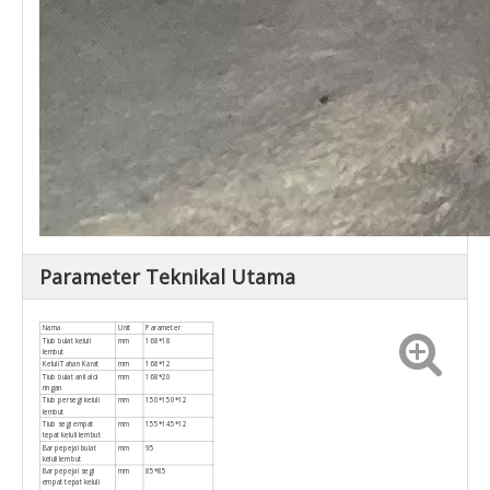
Parameter Teknikal Utama
Nama
Unit
Parameter
Tiub bulat keluli
mm
168*18
lembut
Keluli Tahan Karat
mm
168*12
Tiub bulat anil aloi
mm
168*20
ringan
Tiub persegi keluli
mm
150*150*12
lembut
Tiub segi empat
mm
155*145*12
tepat keluli lembut
Bar pepejal bulat
mm
95
keluli lembut
Bar pepejal segi
mm
85*85
empat tepat keluli