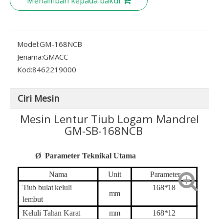
Menambah kepada bakul
Model:
GM-168NCB
Jenama:
GMACC
Kod:
8462219000
Ciri Mesin
Mesin Lentur Tiub Logam Mandrel
GM-SB-168NCB
Ø
Parameter Teknikal Utama
Nama
Unit
Parameter
Tiub bulat keluli
1
68
*
18
mm
lembut
Keluli Tahan Karat
mm
1
68
*
12