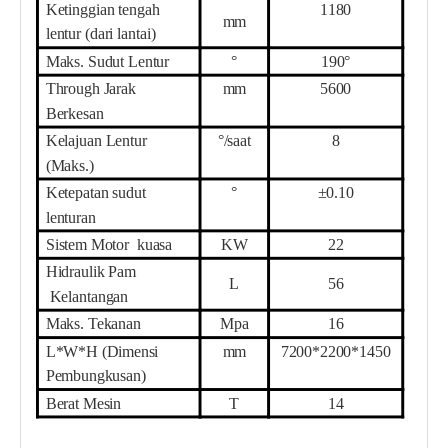
Ketinggian tengah
1
180
mm
lentur (dari lantai)
Maks. Sudut Lentur
°
190°
Th
r
ough Jarak
mm
56
00
Berkesan
Kelajuan Lentur
°/saat
8
(Maks.)
Ketepatan sudut
°
±0.10
lenturan
Sistem Motor
kuasa
KW
22
Hidraulik
Pam
L
56
Kelantangan
Maks. Tekanan
Mpa
16
L*W*H (Dimensi
mm
72
00*
220
0*1
45
0
Pembungkusan)
Berat Mesin
T
14