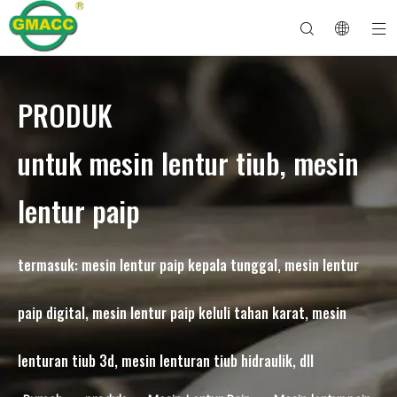
PRODUK
Mesin Lenturan Paip Hidraulik
Mesin Bender Tiub
Mesin Lenturan Paip
Mesin Lentur Paip
Mengenai GMACC
Panduan Keselamatan untuk Bender Paip
mesin lentur tiub
Bender Paip CNC
Mesin Lentur Tiub Logam
Selepas Perkhidmatan
Mesin Pembentuk Hujung Paip
Mesin Lentur Paip Elektrik
untuk mesin lentur tiub, mesin
lentur paip
termasuk: mesin lentur paip kepala tunggal, mesin lentur
paip digital, mesin lentur paip keluli tahan karat, mesin
lenturan tiub 3d, mesin lenturan tiub hidraulik, dll