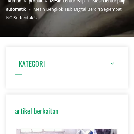
Rumah
»
produk
»
Mesin Lentur Paip
»
Mesin lentur paip
automatik
»
Mesin Bengkok Tiub Digital Berdiri Segiempat
NC Berbentuk U
KATEGORI
artikel berkaitan