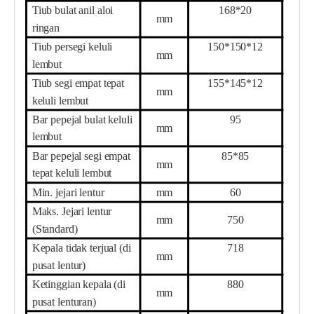
Tiub bulat anil aloi
1
68
*
20
mm
ringan
Tiub persegi keluli
15
0*
15
0*
12
mm
lembut
Tiub segi empat tepat
155
*
145
*
12
mm
keluli lembut
Bar pepejal bulat keluli
95
mm
lembut
Bar pepejal segi empat
85
*
85
mm
tepat keluli lembut
Min. jejari lentur
mm
6
0
Maks. Jejari lentur
mm
7
50
(Standard)
Kepala tidak terjual (di
718
mm
pusat lentur)
Ketinggian kepala (di
88
0
mm
pusat lenturan)