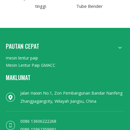
tinggi
Tube Bender
Kelu
PAUTAN CEPAT
mesin lentur paip
Mesin Lentur Paip GMACC
MAKLUMAT
Jalan Haixin No.1, Zon Pembangunan Bandar Nanfeng
Zhangjiagangcity, Wilayah Jiangsu, China
0086 13606222268
0086 15962359991