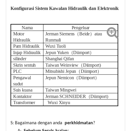
Konfigurasi Sistem Kawalan Hidraulik dan Elektronik
Nama
Pengeluar
Motor
Jerman Siemens（Beide）atau
Hidraulik
Runmali
Pam Hidraulik
Wuxi Tuoli
Injap Hidraulik
Jepun Yuken（Diimport）
silinder
Shanghai Qifan
Skrin sentuh
Taiwan Weinview（Diimport)
PLC
Mitsubishi Jepun（Diimport）
Pengawal
Jepun Nemicon（Diimport）
sudut
Suis kuasa
Taiwan Mingwei
Kontaktor
Jerman SCHNEIDER（Diimport)
Transformer
Wuxi Xinyu
S: Bagaimana dengan anda
perkhidmatan
?